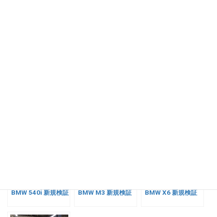
コーナーでは、イン側の縮み、アウト側の伸びのバランスが最適
化されたみたいに、自然なロールになりました。
ロードノイズは多少減ったかも(ノイズの質が変わった？)
突き上げも、マイルドになりました。
リジカラのおかげで、車の良さを引き出せたと思います。
関連記事:
BMW 540i 新規検証
BMW M3 新規検証
BMW X6 新規検証