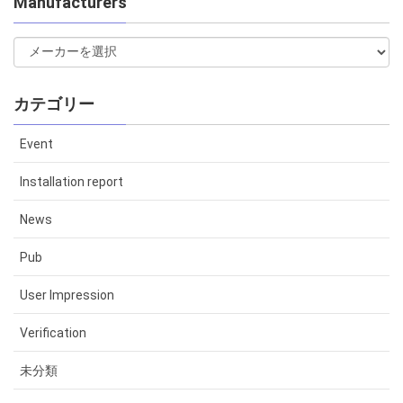
Manufacturers
カテゴリー
Event
Installation report
News
Pub
User Impression
Verification
未分類