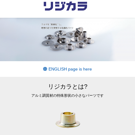
T
o
g
g
l
e
n
a
v
ENGLISH page is here
i
g
リジカラとは?
a
アルミ調質材の特殊形状の小さなパーツです
t
i
o
n