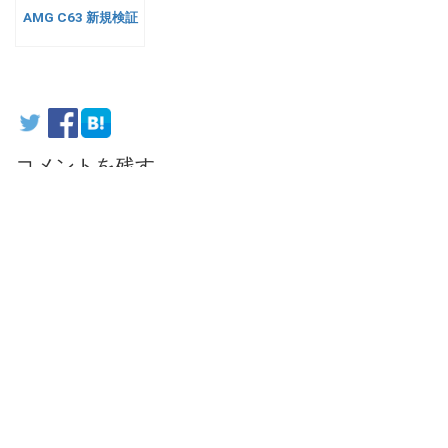
AMG C63 新規検証
コメントを残す
コメントを投稿するには
ログイン
してください。
オデッセイ 新規検証
【終了】スーパーオートバックス 富山南 リジカラ
×SPOONSPORTSフェア2024