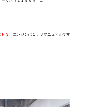
オーリス（Ｅ１８６Ｈ）に
ス
ＲＳ
，エンジンは１．８マニュアルです！