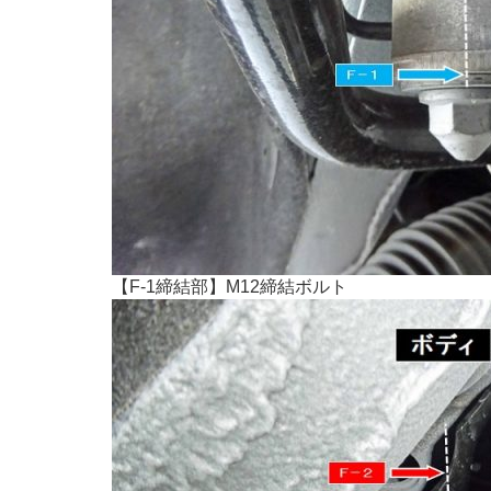
【F-1締結部】M12締結ボルト