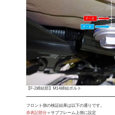
【F-2締結部】M14締結ボルト
フロント側の検証結果は以下の通りです。
赤表記部分
＝サブフレーム上側に設定