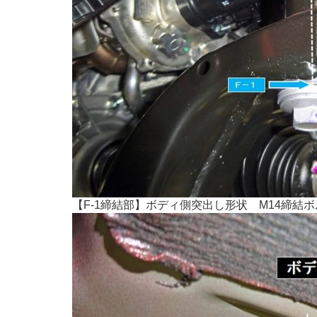
【F-1締結部】ボディ側突出し形状 M14締結