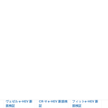
リジカラをつけると路面の凹凸や道路の繋ぎ目なで、車全体でい
なしている感じでマイルドな乗り心地になりました。
直進安定性が、上がり、長距離乗る私には良かったのですが、若
干ステアリング操作が重くなるデメリットもあります。
総じて、取り付けて良かったと思いますが、すぐに慣れてしまい
そうです。
関連記事:
ヴェゼル e-HEV 新
CR-V e-HEV 新規検
フィットe-HEV 新
規検証
証
規検証