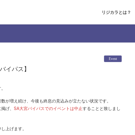
リジカラとは？
Event
宮バイパス】
す。
者数が増え続け、今後も終息の見込みが立たない状況です。
に掲げ、
SA大宮バイパスでのイベントは中止
することと致しまし
申し上げます。