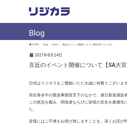
Blog
HOME
Blog
Event
直近のイベント開催について【SA大宮バイパス】
2021年8月24日
直近のイベント開催について【SA大
日頃はリジカラをご愛顧いただき誠に有難うございま
現在発令中の緊急事態宣言下のなかで、連日新規感染
この状況を鑑み、関係者ならびに皆様の安全を最優先
た。
皆様にはご不便をお掛け致しますことを、深くお詫び