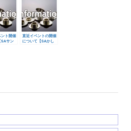
ベント開催
直近イベントの開催
SAサン
について【SAかし
神戸】
わ沼南】