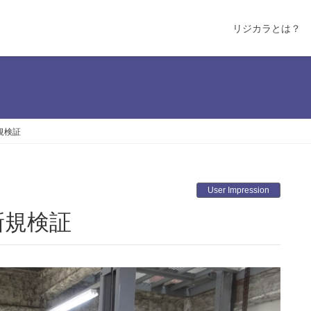
リジカラとは？
新規検証
User Impression
 新規検証