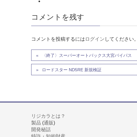
コメントを残す
コメントを投稿するには
ログイン
してください
〈終了〉スーパーオートバックス大宮バイパス リジカラ
ロードスター ND5RE 新規検証
リジカラとは？
製品
(
通販
)
開発秘話
特許・知的財産