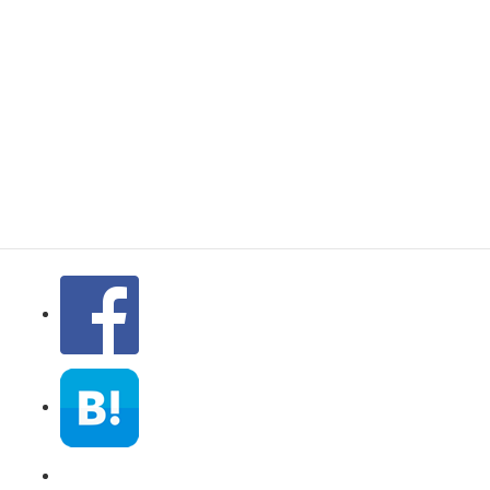
リジカラ
×SPOONSPORT
Sフェア SA大
宮バイパスのお知
らせ