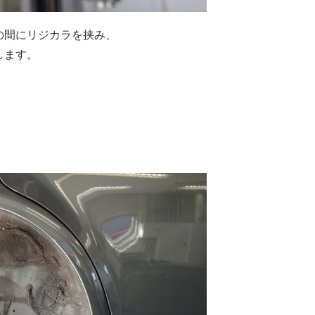
の間にリジカラを挟み、
します。