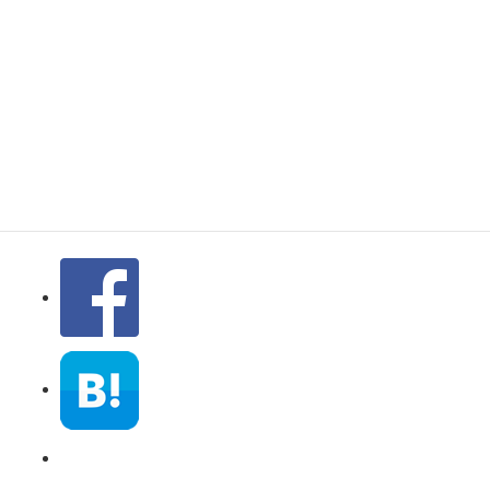
クラウンＨＶ フ
ロント・リアの検
証