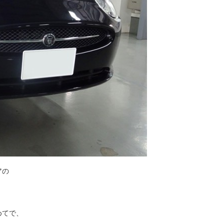
アの
めてで、