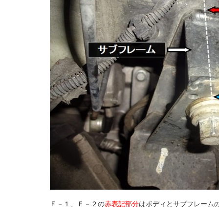
Ｆ－１、Ｆ－２の
赤表記部分
はボディとサブフレーム