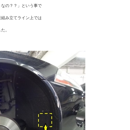
うなの？？」という事で
産組み立てライン上では
した。