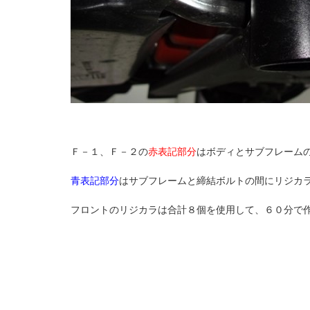
Ｆ－１、Ｆ－２の
赤表記部分
はボディとサブフレーム
青表記部分
はサブフレームと締結ボルトの間にリジカ
フロントのリジカラは合計８個を使用して、６０分で