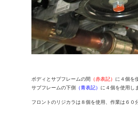
ボディとサブフレームの間
（赤表記）
に４個を
サブフレームの下側
（青表記）
に４個を使用し
フロントのリジカラは８個を使用、作業は６０