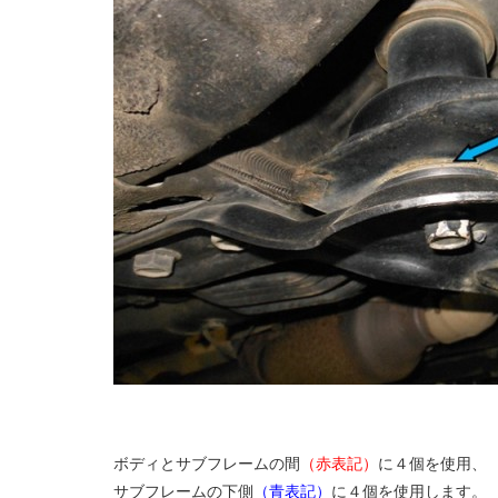
ボディとサブフレームの間
（赤表記）
に４個を使用、
サブフレームの下側
（青表記）
に４個を使用します。