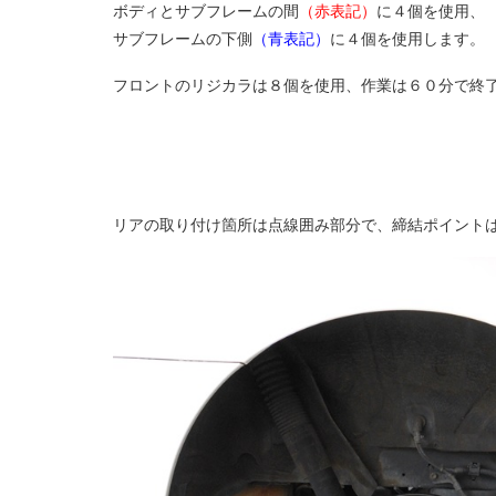
ボディとサブフレームの間
（赤表記）
に４個を使用、
サブフレームの下側
（青表記）
に４個を使用します。
フロントのリジカラは８個を使用、作業は６０分で終
リアの取り付け箇所は点線囲み部分で、締結ポイント