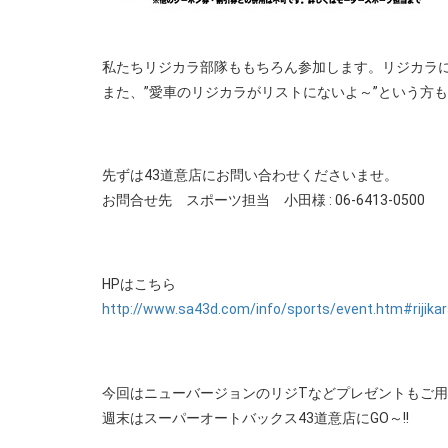
私たちリジカラ部隊ももちろん参加します。リジカラ
また、”愛車のリジカラがリストにないよ～”という方
先ずは43道意店にお問い合わせくださいませ。
お問合せ先 スポーツ担当 小田様 : 06-6413-0500
HPはこちら
http://www.sa43d.com/info/sports/event.htm#rijika
今回はニューバージョンのリジTなどプレゼントもご
週末はスーパーオートバックス43道意店にGO～!!