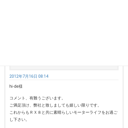
リアサスがバタつく事も無くなりますね、ドシンて感じ。
ハンドリンガが敏感になった為に、ハンドルセンター気にな
る様になったので、馴染みが出たらアライメントを取りたい
と思います。
ログインして返信する
YAMA
より:
2012年7月16日 08:14
hi-de様
コメント、有難うございます。
ご満足頂け、弊社と致しましても嬉しい限りです。
これからもＲＸ８と共に素晴らしいモーターライフをお過ご
し下さい。