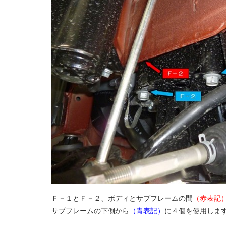
Ｆ－１とＦ－２、ボディとサブフレームの間
（赤表記
サブフレームの下側から
（青表記）
に４個を使用しま