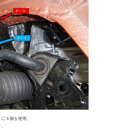
）
に４個を使用、
す。