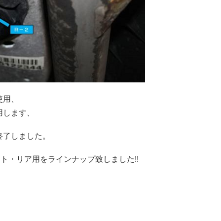
使用、
用します、
終了しました。
ロント・リア用をラインナップ致しました!!