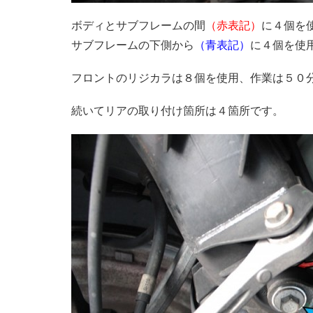
ボディとサブフレームの間
（赤表記）
に４個を
サブフレームの下側から
（青表記）
に４個を使
フロントのリジカラは８個を使用、作業は５０
続いてリアの取り付け箇所は４箇所です。