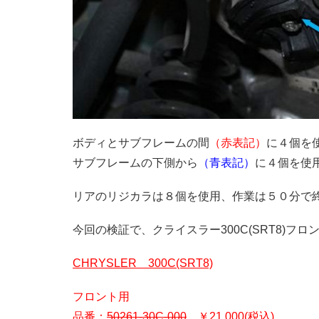
ボディとサブフレームの間
（赤表記）
に４個を
サブフレームの下側から
（青表記）
に４個を使
リアのリジカラは８個を使用、作業は５０分で
今回の検証で、クライスラー300C(SRT8)フ
CHRYSLER 300C(SRT8)
フロント用
品番：
50261-30C-000
￥21,000(税込)